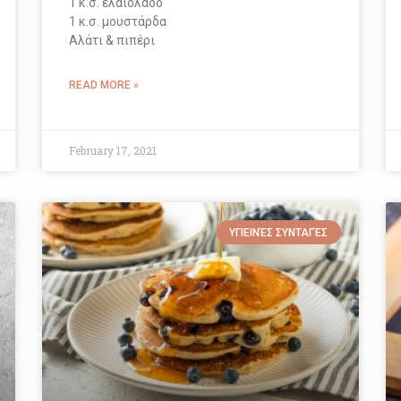
1 κ.σ. ελαιόλαδο
1 κ.σ. μουστάρδα
Αλάτι & πιπέρι
READ MORE »
February 17, 2021
ΥΓΙΕΙΝΈΣ ΣΥΝΤΑΓΈΣ