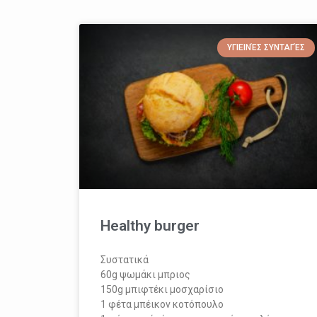
ΥΓΙΕΙΝΈΣ ΣΥΝΤΑΓΈΣ
Healthy burger
Συστατικά
60g ψωμάκι μπριος
150g μπιφτέκι μοσχαρίσιο
1 φέτα μπέικον κοτόπουλο