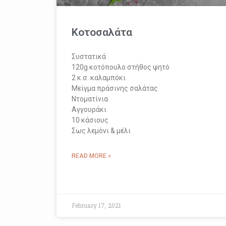
Κοτοσαλάτα
Συστατικά
120g κοτόπουλο στήθος ψητό
2 κ.σ. καλαμπόκι
Μείγμα πράσινης σαλάτας
Ντοματίνια
Αγγουράκι
10 κάσιους
Σως λεμόνι & μέλι
READ MORE »
February 17, 2021