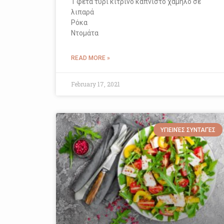
1 φέτα τυρί κίτρινο καπνιστό χαμηλό σε
λιπαρά
Ρόκα
Ντομάτα
READ MORE »
February 17, 2021
ΥΓΙΕΙΝΈΣ ΣΥΝΤΑΓΈΣ