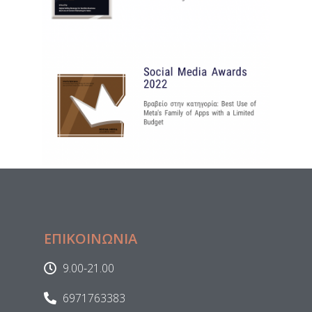
ΕΠΙΚΟΙΝΩΝΙΑ
9.00-21.00
6971763383